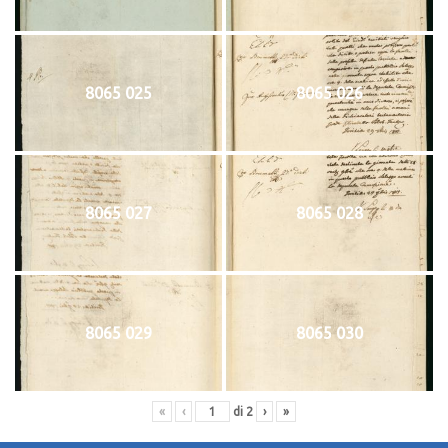
8065 025
8065 026
8065 027
8065 028
8065 029
8065 030
«
‹
di
2
›
»