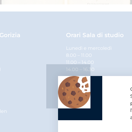
 Gorizia
Orari Sala di studio
Lunedì e mercoledì
8.00 – 11.00
11.00 – 14.00
1
14.00 – 16.30
Martedì, giovedì e venerdì
8.00 – 11.00
11.00 – 14.00
elen