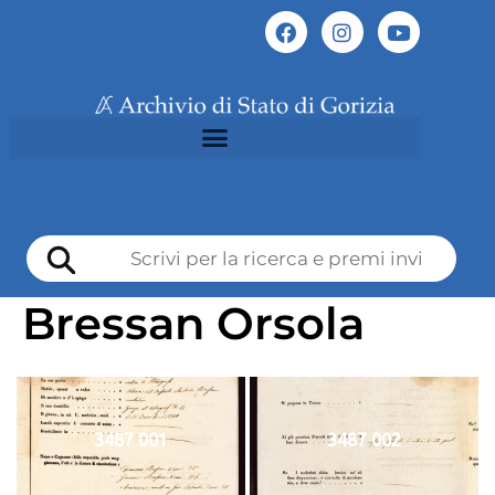
Bressan Orsola
3487 001
3487 002