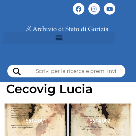
Cecovig Lucia
5514 001
5514 002