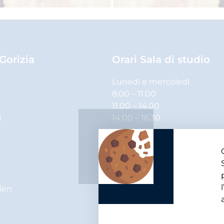
 Gorizia
Orari Sala di studio
Lunedì e mercoledì
8.00 – 11.00
11.00 – 14.00
1
14.00 – 16.30
Martedì, giovedì e venerdì
8.00 – 11.00
11.00 – 14.00
elen