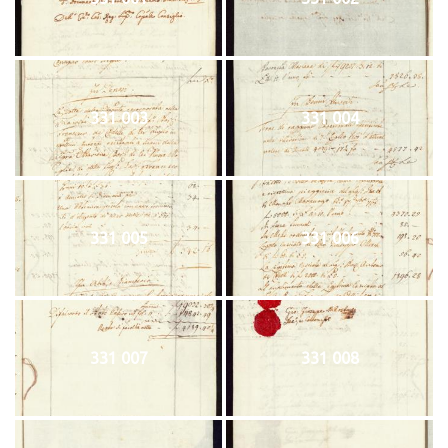
331 003
331 004
331 005
331 006
331 007
331 008