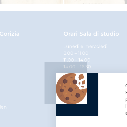
 Gorizia
Orari Sala di studio
Lunedì e mercoledì
8.00 – 11.00
11.00 – 14.00
1
14.00 – 16.30
Martedì, giovedì e venerdì
8.00 – 11.00
11.00 – 14.00
elen