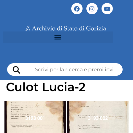
Culot Lucia-2
3193 001
3193 002