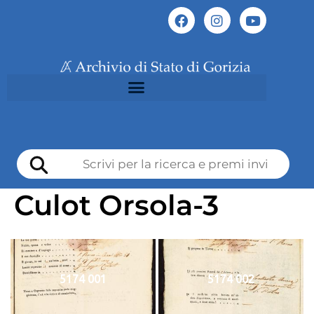
Culot Orsola-3
5174 001
5174 002