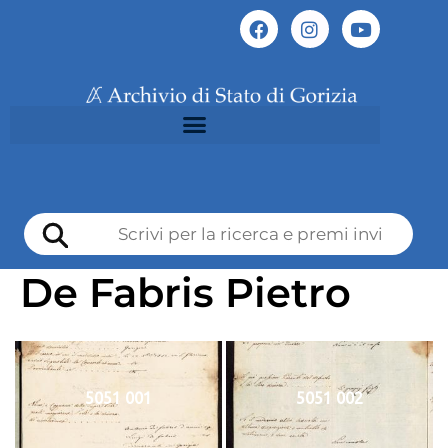
De Fabris Pietro
5051 001
5051 002