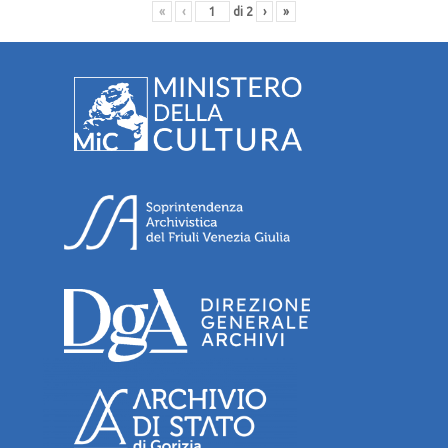
«
‹
di
2
›
»