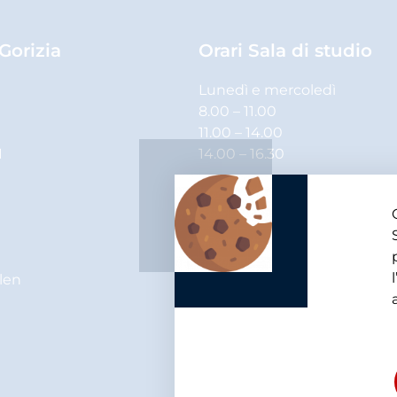
 Gorizia
Orari Sala di studio
Lunedì e mercoledì
8.00 – 11.00
11.00 – 14.00
1
14.00 – 16.30
Martedì, giovedì e venerdì
8.00 – 11.00
11.00 – 14.00
elen