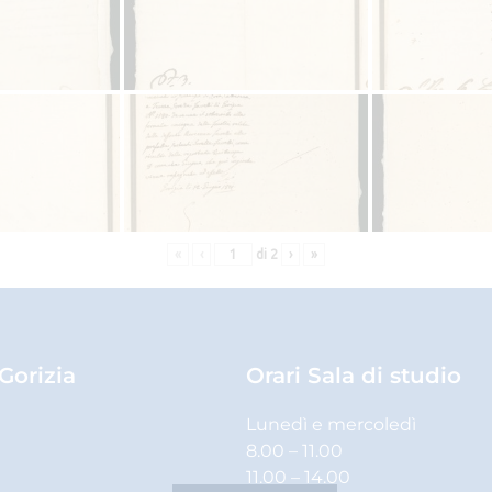
«
‹
di
2
›
»
 Gorizia
Orari Sala di studio
Lunedì e mercoledì
8.00 – 11.00
11.00 – 14.00