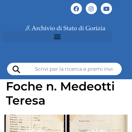
Foche n. Medeotti
Teresa
3747 001
3747 002