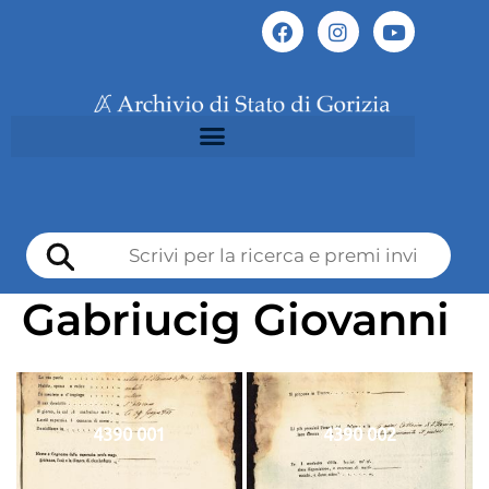
Gabriucig Giovanni
4390 001
4390 002