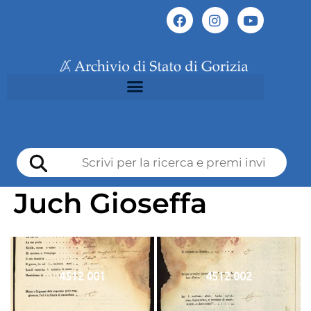
Juch Gioseffa
4512 001
4512 002