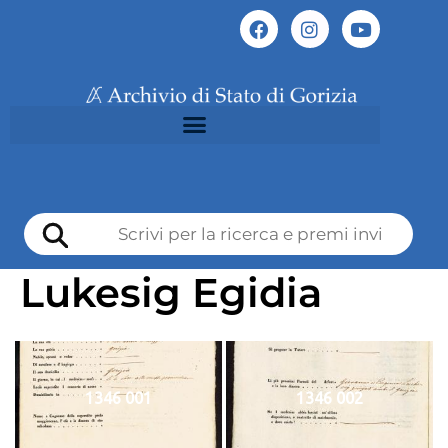
Lukesig Egidia
1346 001
1346 002