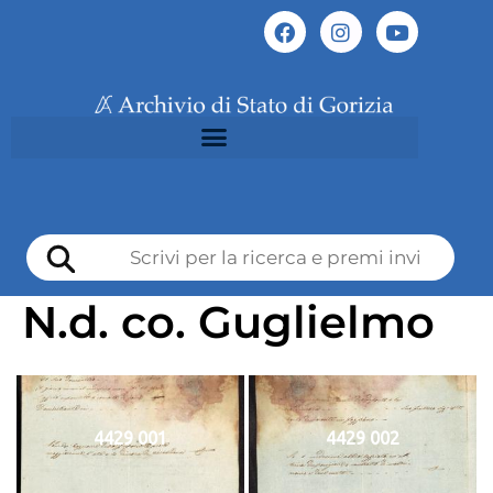
N.d. co. Guglielmo
4429 001
4429 002