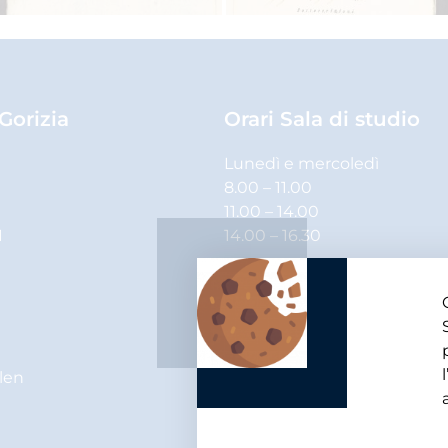
 Gorizia
Orari Sala di studio
Lunedì e mercoledì
8.00 – 11.00
11.00 – 14.00
1
14.00 – 16.30
Martedì, giovedì e venerdì
8.00 – 11.00
11.00 – 14.00
elen