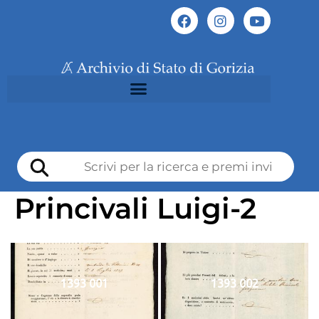
Princivali Luigi-2
1393 001
1393 002