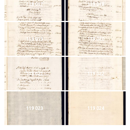
119 017
119 018
119 019
119 020
119 021
119 022
119 023
119 024