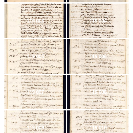
119 003
119 004
119 005
119 006
119 007
119 008
119 009
119 010