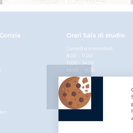
 Gorizia
Orari Sala di studio
Lunedì e mercoledì
8.00 – 11.00
11.00 – 14.00
1
14.00 – 16.30
Martedì, giovedì e venerdì
8.00 – 11.00
11.00 – 14.00
elen