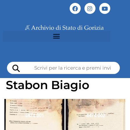
Stabon Biagio
4474 001
4474 002