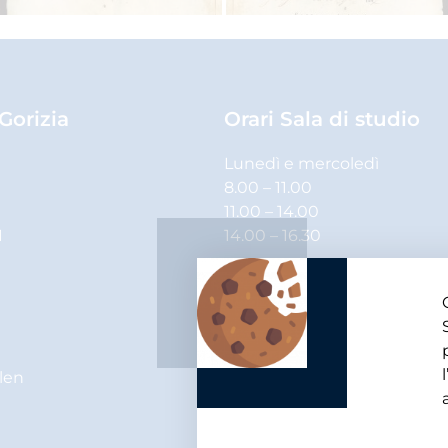
 Gorizia
Orari Sala di studio
Lunedì e mercoledì
8.00 – 11.00
11.00 – 14.00
1
14.00 – 16.30
Martedì, giovedì e venerdì
8.00 – 11.00
11.00 – 14.00
elen