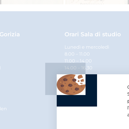
 Gorizia
Orari Sala di studio
Lunedì e mercoledì
8.00 – 11.00
11.00 – 14.00
1
14.00 – 16.30
Martedì, giovedì e venerdì
8.00 – 11.00
11.00 – 14.00
elen