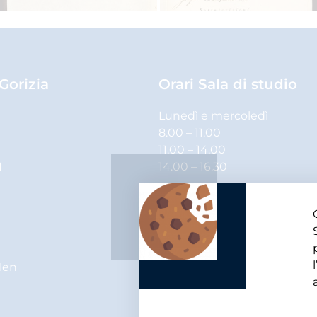
 Gorizia
Orari Sala di studio
Lunedì e mercoledì
8.00 – 11.00
11.00 – 14.00
1
14.00 – 16.30
Martedì, giovedì e venerdì
8.00 – 11.00
11.00 – 14.00
elen