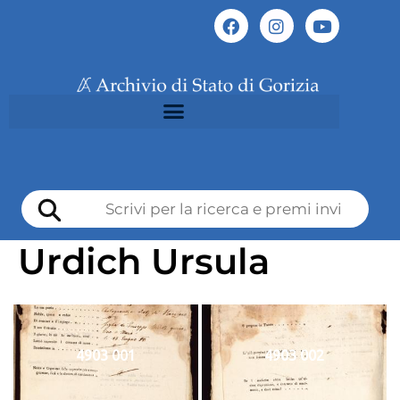
Urdich Ursula
4903 001
4903 002