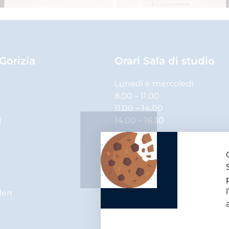
 Gorizia
Orari Sala di studio
Lunedì e mercoledì
8.00 – 11.00
11.00 – 14.00
1
14.00 – 16.30
Martedì, giovedì e venerdì
8.00 – 11.00
11.00 – 14.00
elen