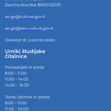
Davčna številka: 8000122031
as-go@cultura.gov.it
as-go@pec.cultura.gov.it
Direktor dr. Lorenzo Ielen
Urniki študijske
čitalnice
Ponedeljek in sreda
8.00 – 11.00
11.00 – 14.00
14.00 – 16.30
Torek, četrtek in petek
8.00 – 11.00
11.00 – 14.00