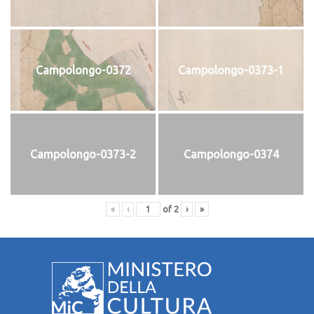
Campolongo-0372
Campolongo-0373-1
Campolongo-0373-2
Campolongo-0374
«
‹
of
2
›
»