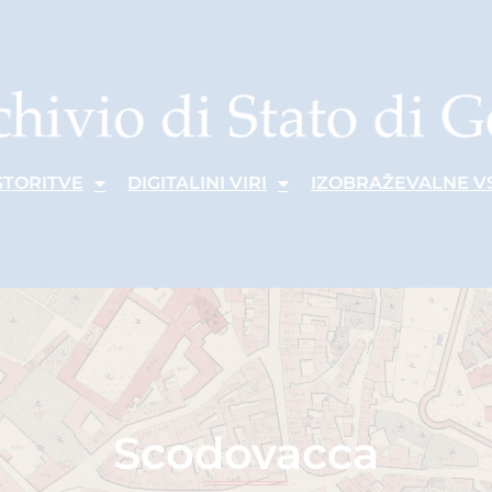
STORITVE
DIGITALINI VIRI
IZOBRAŽEVALNE V
Scodovacca