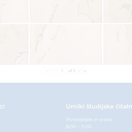
«
‹
of
2
›
»
ci
Urniki študijske čital
Ponedeljek in sreda
8.00 – 11.00