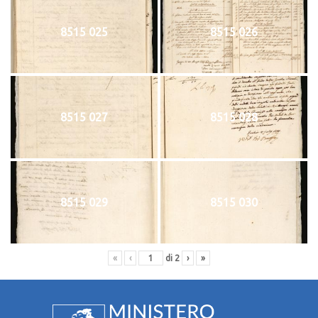
8515 025
8515 026
8515 027
8515 028
8515 029
8515 030
«
‹
di
2
›
»