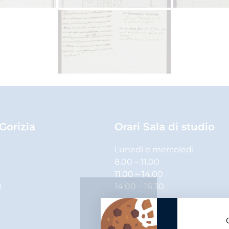
 Gorizia
Orari Sala di studio
Lunedì e mercoledì
8.00 – 11.00
11.00 – 14.00
1
14.00 – 16.30
Martedì, giovedì e venerdì
8.00 – 11.00