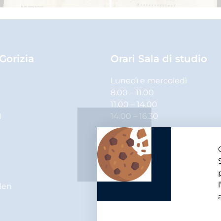
 Gorizia
Orari Sala di studio
Lunedì e mercoledì
8.00 – 11.00
11.00 – 14.00
1
14.00 – 16.30
Martedì, giovedì e venerdì
8.00 – 11.00
11.00 – 14.00
elen