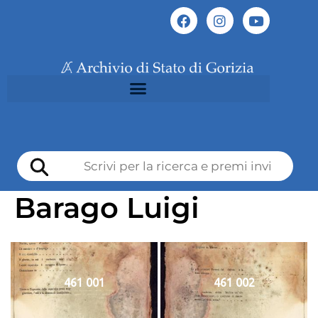
Barago Luigi
461 001
461 002