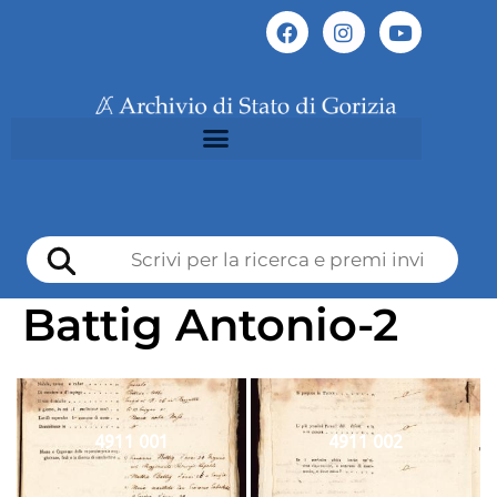
Battig Antonio-2
4911 001
4911 002