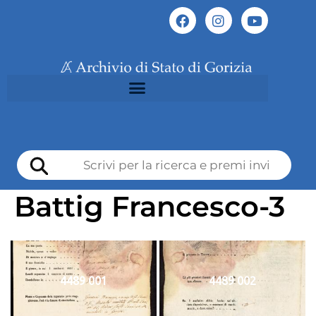
Battig Francesco-3
4489 001
4489 002