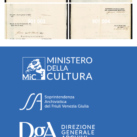
901 003
901 004