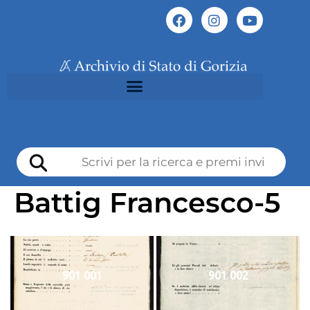
Battig Francesco-5
901 001
901 002