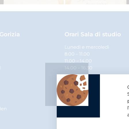
 Gorizia
Orari Sala di studio
Lunedì e mercoledì
8.00 – 11.00
11.00 – 14.00
1
14.00 – 16.30
Martedì, giovedì e venerdì
8.00 – 11.00
11.00 – 14.00
elen