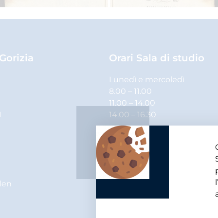
 Gorizia
Orari Sala di studio
Lunedì e mercoledì
8.00 – 11.00
11.00 – 14.00
1
14.00 – 16.30
Martedì, giovedì e venerdì
8.00 – 11.00
11.00 – 14.00
elen