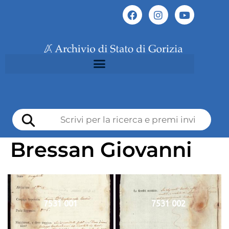
Bressan Giovanni
7531 001
7531 002