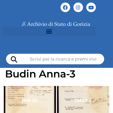
Budin Anna-3
2968 001
2968 002