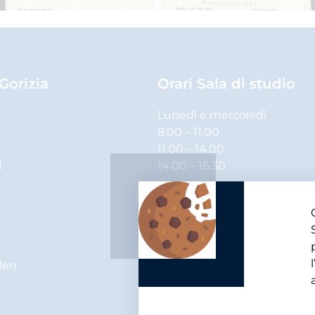
 Gorizia
Orari Sala di studio
Lunedì e mercoledì
8.00 – 11.00
11.00 – 14.00
1
14.00 – 16.30
Martedì, giovedì e venerdì
8.00 – 11.00
11.00 – 14.00
elen