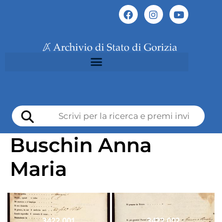
Buschin Anna
Maria
3422 001
3422 002