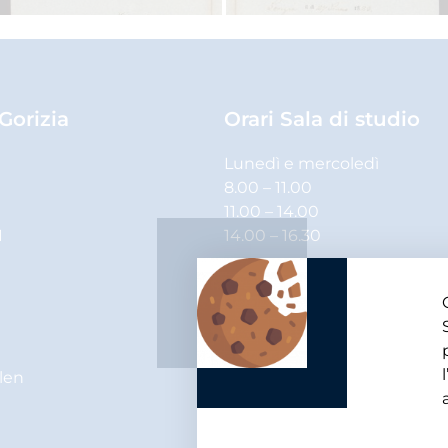
 Gorizia
Orari Sala di studio
Lunedì e mercoledì
8.00 – 11.00
11.00 – 14.00
1
14.00 – 16.30
Martedì, giovedì e venerdì
8.00 – 11.00
11.00 – 14.00
elen