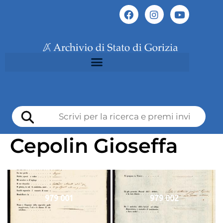
Cepolin Gioseffa
979 001
979 002