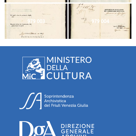
979 003
979 004