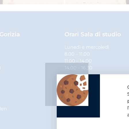
 Gorizia
Orari Sala di studio
Lunedì e mercoledì
8.00 – 11.00
11.00 – 14.00
1
14.00 – 16.30
Martedì, giovedì e venerdì
8.00 – 11.00
11.00 – 14.00
elen