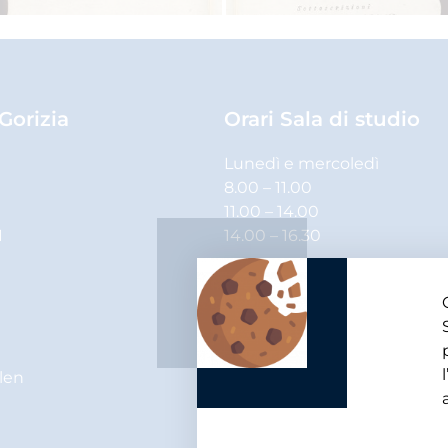
 Gorizia
Orari Sala di studio
Lunedì e mercoledì
8.00 – 11.00
11.00 – 14.00
1
14.00 – 16.30
Martedì, giovedì e venerdì
8.00 – 11.00
11.00 – 14.00
elen