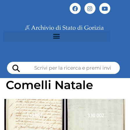
Comelli Natale
330 001
330 002