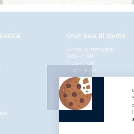
 Gorizia
Orari Sala di studio
Lunedì e mercoledì
8.00 – 11.00
11.00 – 14.00
1
14.00 – 16.30
Martedì, giovedì e venerdì
8.00 – 11.00
11.00 – 14.00
elen